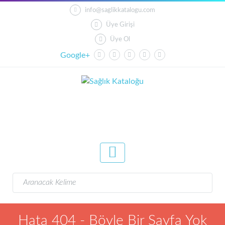
info@saglikkatalogu.com
Üye Girişi
Üye Ol
Google+
Hata 404 - Böyle Bir Sayfa Yok