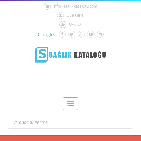
info@saglikkatalogu.com
Üye Girişi
Üye Ol
Google+