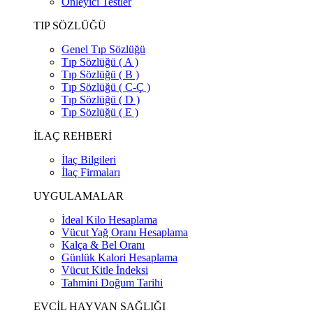
Önleyici Testler
TIP SÖZLÜĞÜ
Genel Tıp Sözlüğü
Tıp Sözlüğü ( A )
Tıp Sözlüğü ( B )
Tıp Sözlüğü ( C-Ç )
Tıp Sözlüğü ( D )
Tıp Sözlüğü ( E )
İLAÇ REHBERİ
İlaç Bilgileri
İlaç Firmaları
UYGULAMALAR
İdeal Kilo Hesaplama
Vücut Yağ Oranı Hesaplama
Kalça & Bel Oranı
Günlük Kalori Hesaplama
Vücut Kitle İndeksi
Tahmini Doğum Tarihi
EVCİL HAYVAN SAĞLIĞI