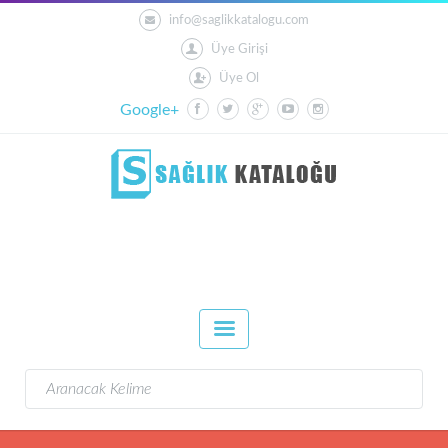
info@saglikkatalogu.com
Üye Girişi
Üye Ol
Google+