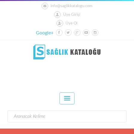
info@saglikkatalogu.com
Üye Girişi
Üye Ol
Google+