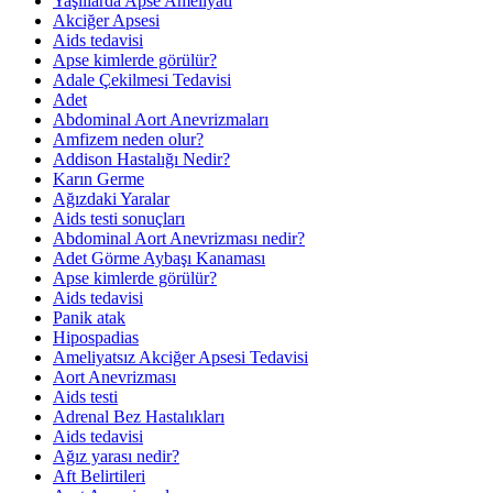
Yaşlılarda Apse Ameliyatı
Akciğer Apsesi
Aids tedavisi
Apse kimlerde görülür?
Adale Çekilmesi Tedavisi
Adet
Abdominal Aort Anevrizmaları
Amfizem neden olur?
Addison Hastalığı Nedir?
Karın Germe
Ağızdaki Yaralar
Aids testi sonuçları
Abdominal Aort Anevrizması nedir?
Adet Görme Aybaşı Kanaması
Apse kimlerde görülür?
Aids tedavisi
Panik atak
Hipospadias
Ameliyatsız Akciğer Apsesi Tedavisi
Aort Anevrizması
Aids testi
Adrenal Bez Hastalıkları
Aids tedavisi
Ağız yarası nedir?
Aft Belirtileri