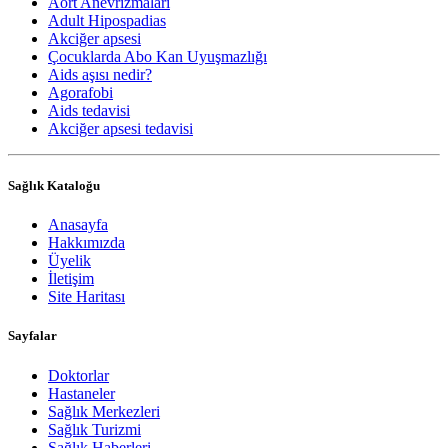
Aort Anevrizmaları
Adult Hipospadias
Akciğer apsesi
Çocuklarda Abo Kan Uyuşmazlığı
Aids aşısı nedir?
Agorafobi
Aids tedavisi
Akciğer apsesi tedavisi
Sağlık Kataloğu
Anasayfa
Hakkımızda
Üyelik
İletişim
Site Haritası
Sayfalar
Doktorlar
Hastaneler
Sağlık Merkezleri
Sağlık Turizmi
Sağlık Haberleri