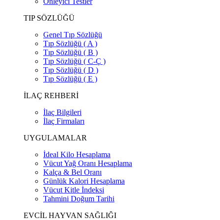
Önleyici Testler
TIP SÖZLÜĞÜ
Genel Tıp Sözlüğü
Tıp Sözlüğü ( A )
Tıp Sözlüğü ( B )
Tıp Sözlüğü ( C-Ç )
Tıp Sözlüğü ( D )
Tıp Sözlüğü ( E )
İLAÇ REHBERİ
İlaç Bilgileri
İlaç Firmaları
UYGULAMALAR
İdeal Kilo Hesaplama
Vücut Yağ Oranı Hesaplama
Kalça & Bel Oranı
Günlük Kalori Hesaplama
Vücut Kitle İndeksi
Tahmini Doğum Tarihi
EVCİL HAYVAN SAĞLIĞI