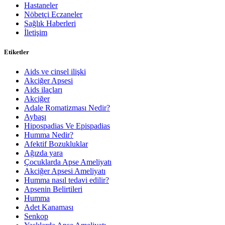
Hastaneler
Nöbetçi Eczaneler
Sağlık Haberleri
İletişim
Etiketler
Aids ve cinsel ilişki
Akciğer Apsesi
Aids ilaçları
Akciğer
Adale Romatizması Nedir?
Aybaşı
Hipospadias Ve Epispadias
Humma Nedir?
Afektif Bozukluklar
Ağızda yara
Çocuklarda Apse Ameliyatı
Akciğer Apsesi Ameliyatı
Humma nasıl tedavi edilir?
Apsenin Belirtileri
Humma
Adet Kanaması
Senkop